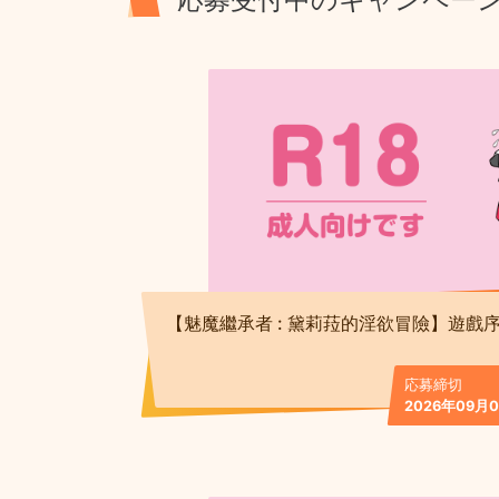
【魅魔繼承者 : 黛莉菈的淫欲冒險】遊戲
応募締切
2026年09月