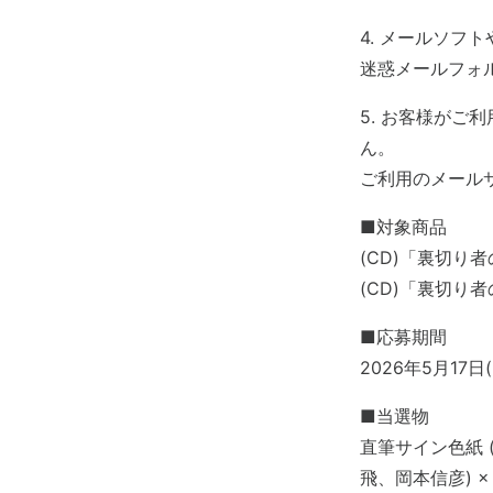
4. メールソフ
迷惑メールフォ
5. お客様が
ん。
ご利用のメール
■対象商品
(CD)「裏切り
(CD)「裏切り
■応募期間
2026年5月17日(
■当選物
直筆サイン色紙
飛、岡本信彦) ×