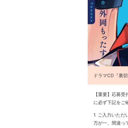
ドラマCD『裏切
【重要】応募受
に必ず下記をご
1. ご入力いた
万が一、間違っ