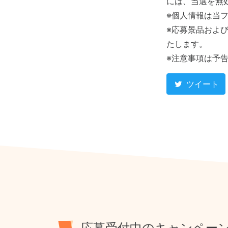
には、当選を無
※個人情報は当
※応募景品およ
たします。
※注意事項は予
ツイート
応募受付中のキャンペー