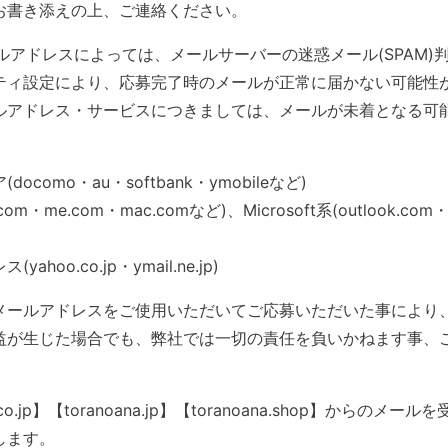
お書き添えの上、ご連絡ください。
ールアドレスによっては、メールサーバーの迷惑メール(SPAM)
ティ設定により、応募完了時のメールが正常に届かない可能性
ルアドレス・サービスにつきましては、メールが未着となる可
ocomo・au・softbank・ymobileなど)
d.com・me.com・mac.comなど)、Microsoft系(outlook.com・
hoo.co.jp・ymail.ne.jp)
メールアドレスをご使用いただいてご応募いただいた事により
益が生じた場合でも、弊社では一切の責任を負いかねます事、
na.co.jp】【toranoana.jp】【toranoana.shop】からの
します。