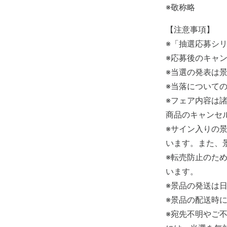
※敬称略
【注意事項】
※「抽選応募シ
※応募後のキャ
※当選の発表は
※当落について
※フェア内容は
商品のキャンセ
※サイン入りの
います。また、
※転売防止のた
います。
※景品の発送は
※景品の配送時
※宛先不明やご