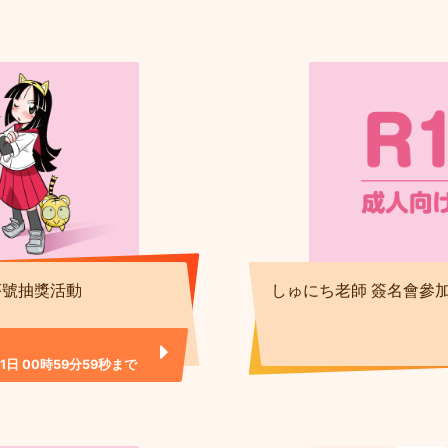
序號抽獎活動
しゅにち老師 簽名會參
01日 00時59分59秒まで