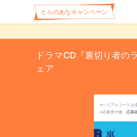
とらのあなキャンペーン
ドラマCD『裏切り者の
ェア
※シリアルコードは
※応募受付後、
応募