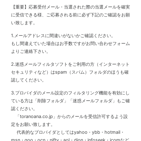
【重要】応募受付メール・当選された際の当選メールを確実
に受信できる様、ご応募される前に必ず下記のご確認をお願
い致します。
1.メールアドレスに間違いがないかご確認ください。
もし間違えていた場合はお手数ですがお問い合わせフォーム
よりご連絡下さい。
2.迷惑メールフィルタソフトをご利用の方（インターネット
セキュリティなど）はspam（スパム）フォルダのほうも確
認してください。
3.プロバイダのメール設定のフィルタリング機能を有効にし
ている方は「削除フォルダ」「迷惑メールフォルダ」もご確
認ください。
「toranoana.co.jp」からのメールを受信許可するよう設
定をお願い致します。
代表的なプロバイダとしてはyahoo・ybb・hotmail・
msn・goo・ocn・nifty・aol・dion・infoseek・jcomなど