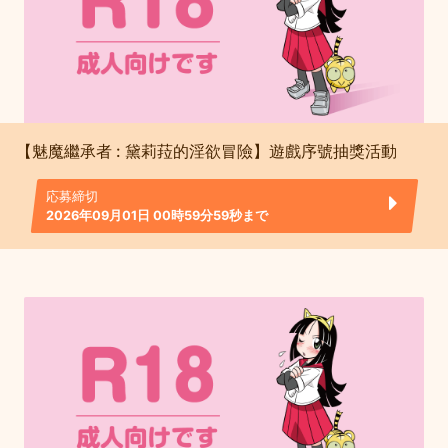
【魅魔繼承者 : 黛莉菈的淫欲冒險】遊戲序號抽獎活動
応募締切
2026年09月01日 00時59分59秒まで