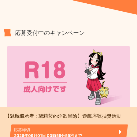
応募受付中のキャンペーン
【魅魔繼承者 : 黛莉菈的淫欲冒險】遊戲序號抽獎活動
応募締切
2026年09月01日 00時59分59秒まで