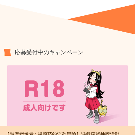
応募受付中のキャンペーン
【魅魔繼承者 : 黛莉菈的淫欲冒險】遊戲序號抽獎活動