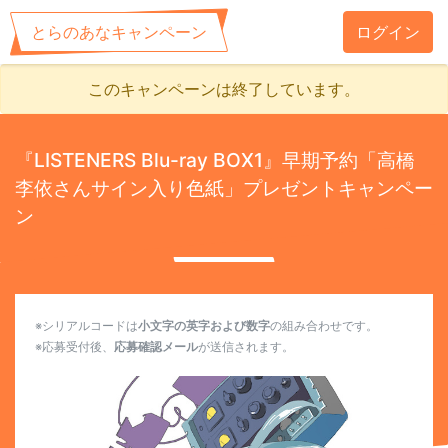
とらのあなキャンペーン
ログイン
このキャンペーンは終了しています。
『LISTENERS Blu-ray BOX1』早期予約「高橋
李依さんサイン入り色紙」プレゼントキャンペー
ン
※シリアルコードは
小文字の英字および数字
の組み合わせです。
※応募受付後、
応募確認メール
が送信されます。