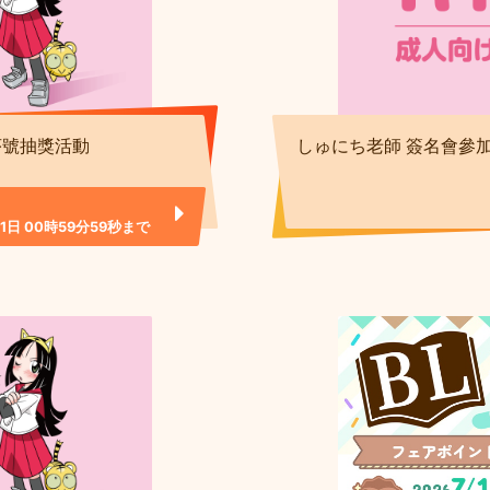
序號抽獎活動
しゅにち老師 簽名會參
01日 00時59分59秒まで