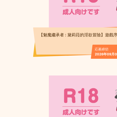
【魅魔繼承者 : 黛莉菈的淫欲冒險】遊戲
応募締切
2026年09月