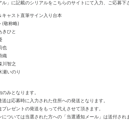
アル」に記載のシリアルをこちらのサイトにて入力、ご応募下
＆キャスト直筆サイン入り台本
(敬称略)
あきひと
憂
莉也
詩織
森川智之
水瀬いのり
内のみとなります。
発送は応募時に入力された住所への発送となります。
はプレゼントの発送をもって代えさせて頂きます。
ンについては当選された方への「当選通知メール」は送付され