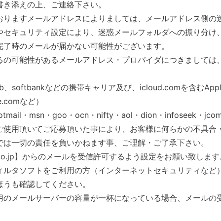
書き添えの上、ご連絡下さい。
おりますメールアドレスによりましては、メールアドレス側の
やセキュリティ設定により、迷惑メールフォルダへの振り分け
完了時のメールが届かない可能性がございます。
るの可能性があるメールアドレス・プロパイダにつきましては
eb、softbankなどの携帯キャリア及び、icloud.comを含むApp
e.comなど）
otmail・msn・goo・ocn・nifty・aol・dion・infoseek・
ご使用頂いてご応募頂いた事により、お客様に何らかの不具合
では一切の責任を負いかねます事、ご理解・ご了承下さい。
na.co.jp】からのメールを受信許可するよう設定をお願い致します
ィルタソフトをご利用の方（インターネットセキュリティなど）
ほうも確認してください。
用のメールサーバーの容量が一杯になっている場合、メールの