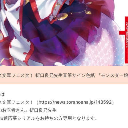
ス文庫フェスタ！ 折口良乃先生直筆サイン色紙 『モンスター
ンは
ェスタ！（https://news.toranoana.jp/143592）
のお医者さん』折口良乃先生
 抽選応募シリアルをお持ちの方専用となります。