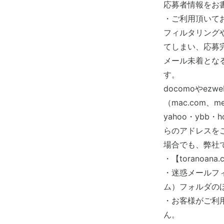
応募者情報をお
・ご利用頂いて
フィルタリング
てしまい、応募
メール未着とな
す。
docomoやezw
（mac.com、m
yahoo・ybb・h
らのアドレスを
場合でも、弊社
・【toranoa
・迷惑メールフ
ム）フォルダの
・お客様がご利
ん。