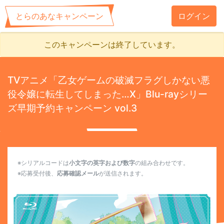
とらのあなキャンペーン
ログイン
このキャンペーンは終了しています。
TVアニメ「乙女ゲームの破滅フラグしかない悪
役令嬢に転生してしまった…X」Blu-rayシリー
ズ早期予約キャンペーン vol.3
※シリアルコードは
小文字の英字および数字
の組み合わせです。
※応募受付後、
応募確認メール
が送信されます。