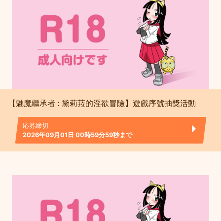
【魅魔繼承者 : 黛莉菈的淫欲冒險】遊戲序號抽獎活動
応募締切
2026年09月01日 00時59分59秒まで