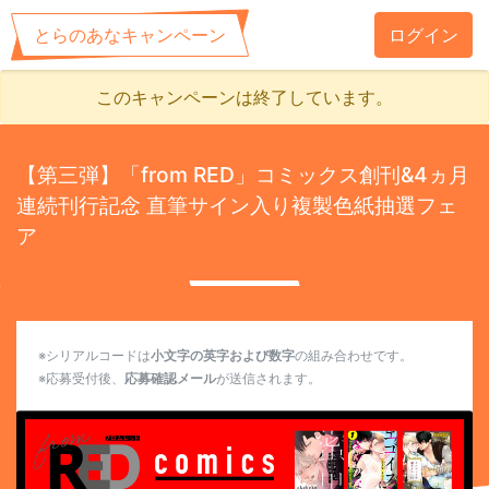
とらのあなキャンペーン
ログイン
このキャンペーンは終了しています。
【第三弾】「from RED」コミックス創刊&4ヵ月
連続刊行記念 直筆サイン入り複製色紙抽選フェ
ア
※シリアルコードは
小文字の英字および数字
の組み合わせです。
※応募受付後、
応募確認メール
が送信されます。