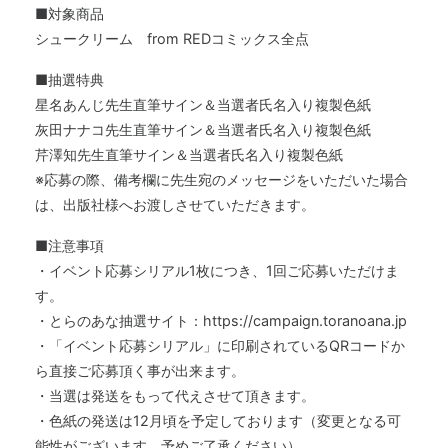
■対象商品
シュークリーム from REDコミックス全点
■抽選特典
星名あんじ先生直筆サイン＆当選者氏名入り複製色紙
灰田ナナコ先生直筆サイン＆当選者氏名入り複製色紙
芹澤知先生直筆サイン＆当選者氏名入り複製色紙
※応募の際、備考欄に先生宛のメッセージをいただいた場合
は、出版社様へお渡しさせていただきます。
■注意事項
・イベント応募シリアル1枚につき、1回ご応募いただけま
す。
・とらのあな抽選サイト：https://campaign.toranoana.jp
・「イベント応募シリアル」に印刷されているQRコードか
ら直接ご応募頂く事が出来ます。
・当選は発送をもって代えさせて頂きます。
・色紙の発送は12月頃を予定しております（変更となる可
能性がございます。予めご了承ください）