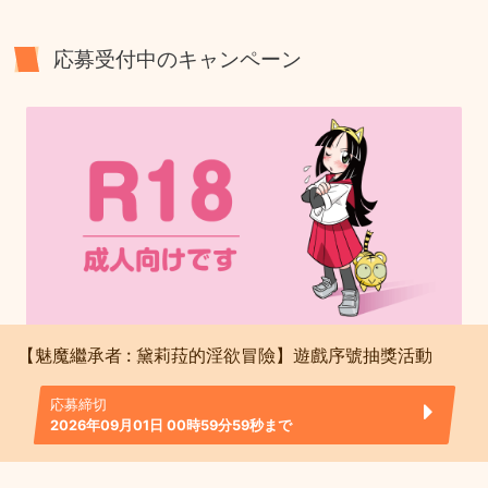
応募受付中のキャンペーン
【魅魔繼承者 : 黛莉菈的淫欲冒險】遊戲序號抽獎活動
応募締切
2026年09月01日 00時59分59秒まで