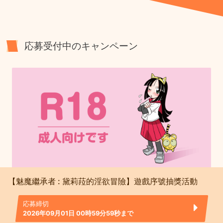
応募受付中のキャンペーン
【魅魔繼承者 : 黛莉菈的淫欲冒險】遊戲序號抽獎活動
応募締切
2026年09月01日 00時59分59秒まで