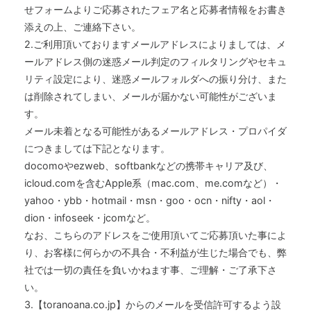
せフォームよりご応募されたフェア名と応募者情報をお書き
添えの上、ご連絡下さい。
2.ご利用頂いておりますメールアドレスによりましては、メ
ールアドレス側の迷惑メール判定のフィルタリングやセキュ
リティ設定により、迷惑メールフォルダへの振り分け、また
は削除されてしまい、メールが届かない可能性がございま
す。
メール未着となる可能性があるメールアドレス・プロパイダ
につきましては下記となります。
docomoやezweb、softbankなどの携帯キャリア及び、
icloud.comを含むApple系（mac.com、me.comなど）・
yahoo・ybb・hotmail・msn・goo・ocn・nifty・aol・
dion・infoseek・jcomなど。
なお、こちらのアドレスをご使用頂いてご応募頂いた事によ
り、お客様に何らかの不具合・不利益が生じた場合でも、弊
社では一切の責任を負いかねます事、ご理解・ご了承下さ
い。
3.【toranoana.co.jp】からのメールを受信許可するよう設