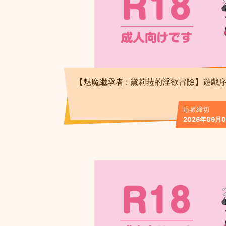
【魅魔繼承者 : 黛莉菈的淫欲冒險】遊戲
応募締切
2026年09月