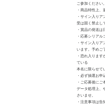
ご参加ください
・商品特性上、
・サイン入りア
受は固く禁止し
・賞品の発送は
・応募シリアル
・サイン入りア
います。予めご
・恐れ入ります
ている
本名に限らせて
・必ず抽選お申
・ご応募後にご
データ処理上、
さいませ。
・注意事項は告