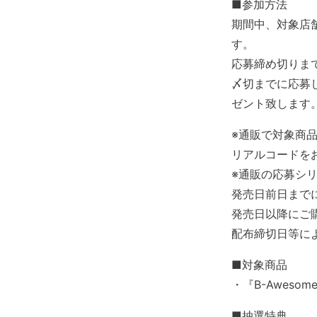
■参加方法
期間中、対象店
す。
応募締め切りま
〆切までに応募
ゼント致します
※通販で対象商
リアルコードを
※通販の応募シ
発売日前日まで
発売日以降にご
配布締切日等に
■対象商品
・『B-Aweso
■抽選特典