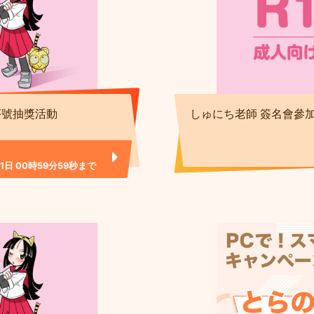
序號抽獎活動
しゅにち老師 簽名會參
01日 00時59分59秒まで