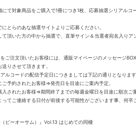
舗にて対象商品をご購入で1冊につき1枚、応募抽選シリアルコ
でにとらのあな抽選サイトよりご応募ください。
して頂いた方の中から抽選で、直筆サイン＆当選者宛名入りア
。
品をご注文頂いたお客様には、通販マイページのメッセージBO
お送りさせて頂きます。
リアルコードの配信予定日につきましては下記の通りとなりま
にご予約されたお客様⇒発売日を目途にご案内予定。
購入されたお客様⇒期間終了までの毎週金曜日を目途に順次ご
よってご連絡する日付が前後する可能性がございます事、何卒
me（ビーオーサム）』Vol.13 はじめての同棲