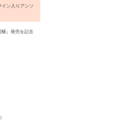
筆サイン入りアンソ
の同棲』発売を記念
）