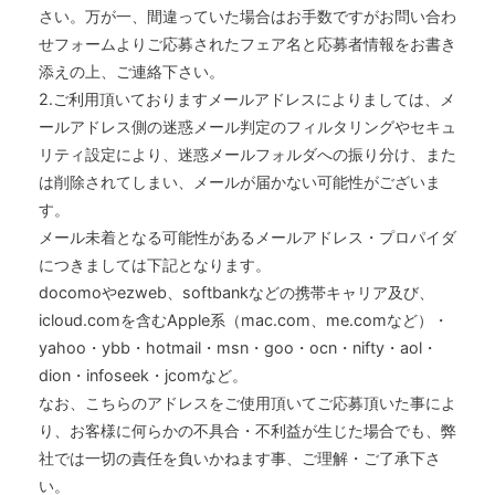
さい。万が一、間違っていた場合はお手数ですがお問い合わ
せフォームよりご応募されたフェア名と応募者情報をお書き
添えの上、ご連絡下さい。
2.ご利用頂いておりますメールアドレスによりましては、メ
ールアドレス側の迷惑メール判定のフィルタリングやセキュ
リティ設定により、迷惑メールフォルダへの振り分け、また
は削除されてしまい、メールが届かない可能性がございま
す。
メール未着となる可能性があるメールアドレス・プロパイダ
につきましては下記となります。
docomoやezweb、softbankなどの携帯キャリア及び、
icloud.comを含むApple系（mac.com、me.comなど）・
yahoo・ybb・hotmail・msn・goo・ocn・nifty・aol・
dion・infoseek・jcomなど。
なお、こちらのアドレスをご使用頂いてご応募頂いた事によ
り、お客様に何らかの不具合・不利益が生じた場合でも、弊
社では一切の責任を負いかねます事、ご理解・ご了承下さ
い。