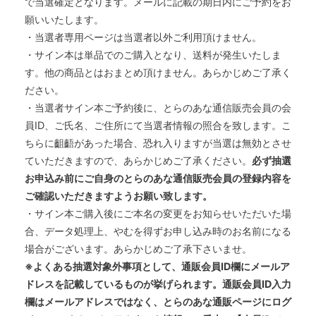
で当選確定となります。メールに記載の期日内にご予約をお
願いいたします。
・当選者専用ページは当選者以外ご利用頂けません。
・サイン本は単品でのご購入となり、送料が発生いたしま
す。他の商品とはおまとめ頂けません。あらかじめご了承く
ださい。
・当選者サイン本ご予約後に、とらのあな通信販売会員の会
員ID、ご氏名、ご住所にて当選者情報の照合を致します。こ
ちらに齟齬があった場合、恐れ入りますが当選は無効とさせ
ていただきますので、あらかじめご了承ください。
必ず抽選
お申込み前にご自身のとらのあな通信販売会員の登録内容を
ご確認いただきますようお願い致します。
・サイン本ご購入後にご本名の変更をお知らせいただいた場
合、データ処理上、やむを得ずお申し込み時のお名前になる
場合がございます。あらかじめご了承下さいませ。
※よくある抽選対象外事項として、通販会員ID欄にメールア
ドレスを記載しているものが挙げられます。通販会員ID入力
欄はメールアドレスではなく、とらのあな通販ページにログ