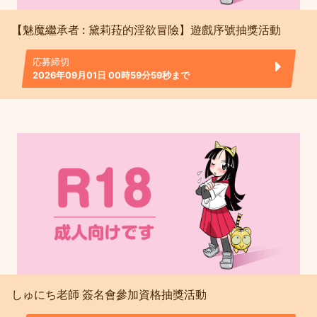
【魅魔繼承者 : 黛莉菈的淫欲冒險】遊戲序號抽獎活動
応募締切
2026年09月01日 00時59分59秒まで
しゅにち老師 簽名會參加資格抽獎活動