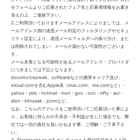
せフォームよりご応募されたフェア名と応募者情報をお書き
添えの上、ご連絡下さい。
2.ご利用頂いておりますメールアドレスによりましては、メ
ールアドレス側の迷惑メール判定のフィルタリングやセキュ
リティ設定により、迷惑メールフォルダへの振り分け、また
は削除されてしまい、メールが届かない可能性がございま
す。
メール未着となる可能性があるメールアドレス・プロパイダ
につきましては下記となります。
docomoやezweb、softbankなどの携帯キャリア及び、
icloud.comを含むApple系（mac.com、me.comなど）・
yahoo・ybb・hotmail・msn・goo・ocn・nifty・aol・
dion・infoseek・jcomなど。
なお、こちらのアドレスをご使用頂いてご応募頂いた事によ
り、お客様に何らかの不具合・不利益が生じた場合でも、弊
社では一切の責任を負いかねます事、ご理解・ご了承下さ
い。
3.【toranoana.co.jp】からのメールを受信許可するよう設