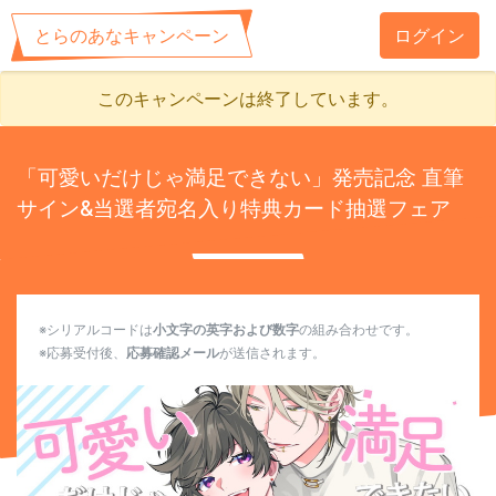
とらのあなキャンペーン
ログイン
このキャンペーンは終了しています。
「可愛いだけじゃ満足できない」発売記念 直筆
サイン&当選者宛名入り特典カード抽選フェア
※シリアルコードは
小文字の英字および数字
の組み合わせです。
※応募受付後、
応募確認メール
が送信されます。