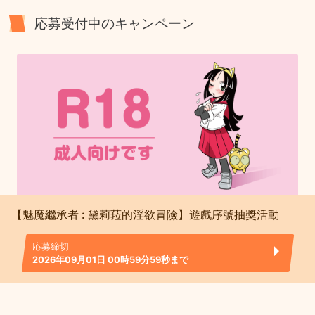
応募受付中のキャンペーン
【魅魔繼承者 : 黛莉菈的淫欲冒險】遊戲序號抽獎活動
応募締切
2026年09月01日 00時59分59秒まで